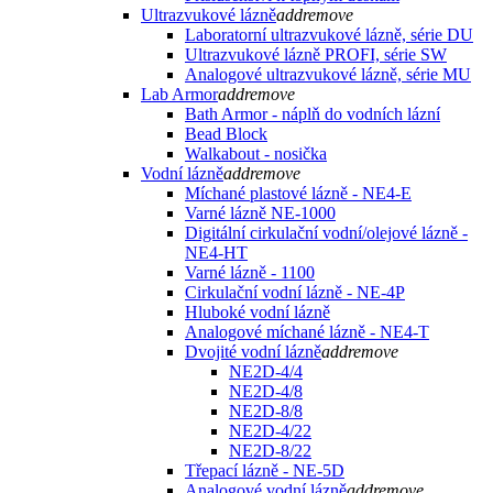
Ultrazvukové lázně
add
remove
Laboratorní ultrazvukové lázně, série DU
Ultrazvukové lázně PROFI, série SW
Analogové ultrazvukové lázně, série MU
Lab Armor
add
remove
Bath Armor - náplň do vodních lázní
Bead Block
Walkabout - nosička
Vodní lázně
add
remove
Míchané plastové lázně - NE4-E
Varné lázně NE-1000
Digitální cirkulační vodní/olejové lázně -
NE4-HT
Varné lázně - 1100
Cirkulační vodní lázně - NE-4P
Hluboké vodní lázně
Analogové míchané lázně - NE4-T
Dvojité vodní lázně
add
remove
NE2D-4/4
NE2D-4/8
NE2D-8/8
NE2D-4/22
NE2D-8/22
Třepací lázně - NE-5D
Analogové vodní lázně
add
remove