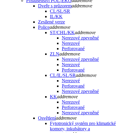
Příslušenství POL-EKO
add
remove
Dveře s průzorem
add
remove
CL/SL/SR
IL/KK
Zesílené verze
Police
add
remove
ST/CHL/KK
add
remove
Nerezové zpevněné
Nerezové
Perforované
ZLN
add
remove
Nerezové zpevněné
Nerezové
Perforované
CL/IL/SL/SR
add
remove
Nerezové
Perforované
Nerezové zpevněné
KK
add
remove
Nerezové
Perforované
Nerezové zpevněné
Osvětlení
add
remove
Fytotronický systém pro klimatické
komory, inkubátory a