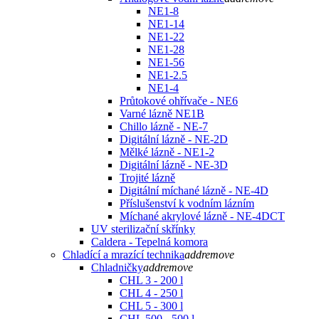
NE1-8
NE1-14
NE1-22
NE1-28
NE1-56
NE1-2.5
NE1-4
Průtokové ohřívače - NE6
Varné lázně NE1B
Chillo lázně - NE-7
Digitální lázně - NE-2D
Mělké lázně - NE1-2
Digitální lázně - NE-3D
Trojité lázně
Digitální míchané lázně - NE-4D
Příslušenství k vodním lázním
Míchané akrylové lázně - NE-4DCT
UV sterilizační skřínky
Caldera - Tepelná komora
Chladící a mrazící technika
add
remove
Chladničky
add
remove
CHL 3 - 200 l
CHL 4 - 250 l
CHL 5 - 300 l
CHL 500 - 500 l