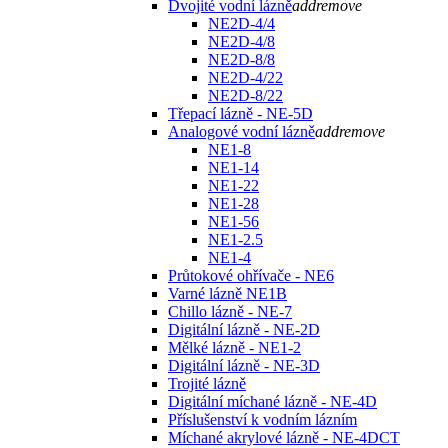
Dvojité vodní lázně
add
remove
NE2D-4/4
NE2D-4/8
NE2D-8/8
NE2D-4/22
NE2D-8/22
Třepací lázně - NE-5D
Analogové vodní lázně
add
remove
NE1-8
NE1-14
NE1-22
NE1-28
NE1-56
NE1-2.5
NE1-4
Průtokové ohřívače - NE6
Varné lázně NE1B
Chillo lázně - NE-7
Digitální lázně - NE-2D
Mělké lázně - NE1-2
Digitální lázně - NE-3D
Trojité lázně
Digitální míchané lázně - NE-4D
Příslušenství k vodním lázním
Míchané akrylové lázně - NE-4DCT