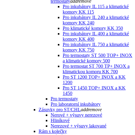
termostaty
add
remove
Pro inkubátory IL 115 a klimatické
komory KK 115
Pro inkubátory IL 240 a klimatické
komory KK 240
Pro klimatické komory KK 350
Pro inkubátory IL 400 a klimatické
komory KK 400
Pro inkubátory IL 750 a klimatické
komory KK 750
Pro termostaty ST 500 TOP+ INOX
a klimatické komory 500
Pro termostat ST 700 TP+ INOX a
klimatickou komoru KK 700
Pro ST 1200 TOP+ INOX a KK
1200
Pro ST 1450 TOP+ INOX a KK
1450
Pro termostaty
Pro laboratorní inkubátory
Zásuvky pro ST/CHL
add
remove
Nerové + výsuvy nerezové
Hliníkové
Nerezové + výsuvy lakované
Rám s kolečky