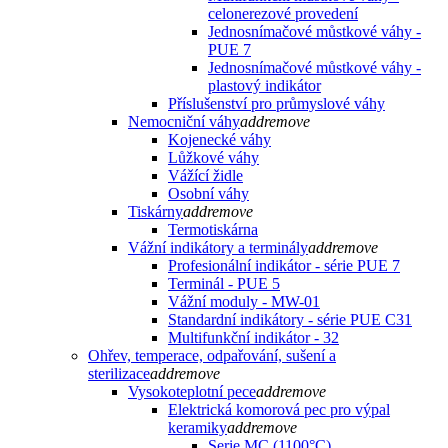
celonerezové provedení
Jednosnímačové můstkové váhy -
PUE 7
Jednosnímačové můstkové váhy -
plastový indikátor
Příslušenství pro průmyslové váhy
Nemocniční váhy
add
remove
Kojenecké váhy
Lůžkové váhy
Vážící židle
Osobní váhy
Tiskárny
add
remove
Termotiskárna
Vážní indikátory a terminály
add
remove
Profesionální indikátor - série PUE 7
Terminál - PUE 5
Vážní moduly - MW-01
Standardní indikátory - série PUE C31
Multifunkční indikátor - 32
Ohřev, temperace, odpařování, sušení a
sterilizace
add
remove
Vysokoteplotní pece
add
remove
Elektrická komorová pec pro výpal
keramiky
add
remove
Serie MC (1100°C)