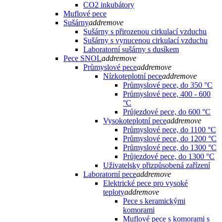
CO2 inkubátory
Muflové pece
Sušárny
add
remove
Sušárny s přirozenou cirkulací vzduchu
Sušárny s vynucenou cirkulací vzduchu
Laboratorní sušárny s dusíkem
Pece SNOL
add
remove
Průmyslové pece
add
remove
Nízkoteplotní pece
add
remove
Průmyslové pece, do 350 °C
Průmyslové pece, 400 - 600
°C
Průjezdové pece, do 600 °C
Vysokoteplotní pece
add
remove
Průmyslové pece, do 1100 °C
Průmyslové pece, do 1200 °C
Průmyslové pece, do 1300 °C
Průjezdové pece, do 1300 °C
Uživatelsky přizpůsobená zařízení
Laboratorní pece
add
remove
Elektrické pece pro vysoké
teploty
add
remove
Pece s keramickými
komorami
Muflové pece s komorami s