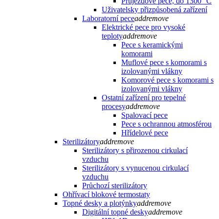
Průjezdové pece, do 1300 °C
Uživatelsky přizpůsobená zařízení
Laboratorní pece
add
remove
Elektrické pece pro vysoké
teploty
add
remove
Pece s keramickými
komorami
Muflové pece s komorami s
izolovanými vlákny
Komorové pece s komorami s
izolovanými vlákny
Ostatní zařízení pro tepelné
procesy
add
remove
Spalovací pece
Pece s ochrannou atmosférou
Hřídelové pece
Sterilizátory
add
remove
Sterilizátory s přirozenou cirkulací
vzduchu
Sterilizátory s vynucenou cirkulací
vzduchu
Průchozí sterilizátory
Ohřívací blokové termostaty
Topné desky a plotýnky
add
remove
Digitální topné desky
add
remove