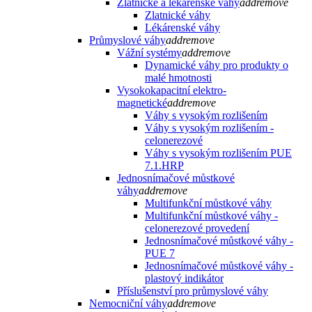
Zlatnické a lékarenské váhy
add
remove
Zlatnické váhy
Lékárenské váhy
Průmyslové váhy
add
remove
Vážní systémy
add
remove
Dynamické váhy pro produkty o
malé hmotnosti
Vysokokapacitní elektro-
magnetické
add
remove
Váhy s vysokým rozlišením
Váhy s vysokým rozlišením -
celonerezové
Váhy s vysokým rozlišením PUE
7.1.HRP
Jednosnímačové můstkové
váhy
add
remove
Multifunkční můstkové váhy
Multifunkční můstkové váhy -
celonerezové provedení
Jednosnímačové můstkové váhy -
PUE 7
Jednosnímačové můstkové váhy -
plastový indikátor
Příslušenství pro průmyslové váhy
Nemocniční váhy
add
remove