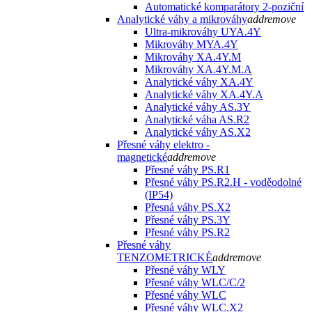
Automatické komparátory 2-poziční
Analytické váhy a mikrováhy
add
remove
Ultra-mikrováhy UYA.4Y
Mikrováhy MYA.4Y
Mikrováhy XA.4Y.M
Mikrováhy XA.4Y.M.A
Analytické váhy XA.4Y
Analytické váhy XA.4Y.A
Analytické váhy AS.3Y
Analytické váha AS.R2
Analytické váhy AS.X2
Přesné váhy elektro -
magnetické
add
remove
Přesné váhy PS.R1
Přesné váhy PS.R2.H - voděodolné
(IP54)
Přesná váhy PS.X2
Přesné váhy PS.3Y
Přesné váhy PS.R2
Přesné váhy
TENZOMETRICKÉ
add
remove
Přesné váhy WLY
Přesné váhy WLC/C/2
Přesné váhy WLC
Přesné váhy WLC.X2