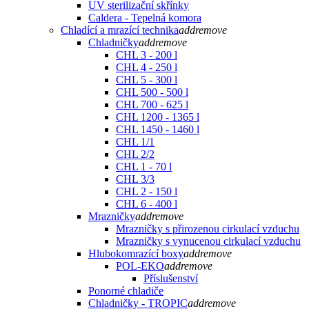
UV sterilizační skřínky
Caldera - Tepelná komora
Chladící a mrazící technika
add
remove
Chladničky
add
remove
CHL 3 - 200 l
CHL 4 - 250 l
CHL 5 - 300 l
CHL 500 - 500 l
CHL 700 - 625 l
CHL 1200 - 1365 l
CHL 1450 - 1460 l
CHL 1/1
CHL 2/2
CHL 1 - 70 l
CHL 3/3
CHL 2 - 150 l
CHL 6 - 400 l
Mrazničky
add
remove
Mrazničky s přirozenou cirkulací vzduchu
Mrazničky s vynucenou cirkulací vzduchu
Hlubokomrazící boxy
add
remove
POL-EKO
add
remove
Příslušenství
Ponorné chladiče
Chladničky - TROPIC
add
remove