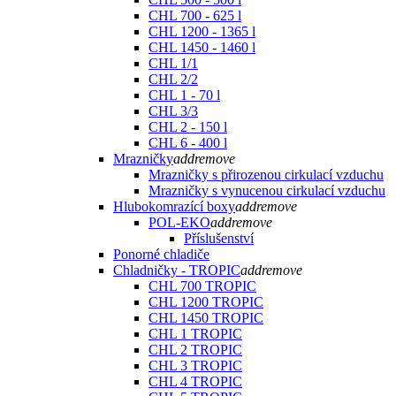
CHL 700 - 625 l
CHL 1200 - 1365 l
CHL 1450 - 1460 l
CHL 1/1
CHL 2/2
CHL 1 - 70 l
CHL 3/3
CHL 2 - 150 l
CHL 6 - 400 l
Mrazničky
add
remove
Mrazničky s přirozenou cirkulací vzduchu
Mrazničky s vynucenou cirkulací vzduchu
Hlubokomrazící boxy
add
remove
POL-EKO
add
remove
Příslušenství
Ponorné chladiče
Chladničky - TROPIC
add
remove
CHL 700 TROPIC
CHL 1200 TROPIC
CHL 1450 TROPIC
CHL 1 TROPIC
CHL 2 TROPIC
CHL 3 TROPIC
CHL 4 TROPIC