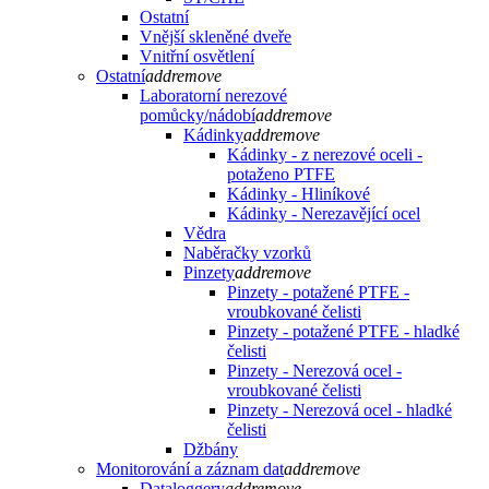
Ostatní
Vnější skleněné dveře
Vnitřní osvětlení
Ostatní
add
remove
Laboratorní nerezové
pomůcky/nádobí
add
remove
Kádinky
add
remove
Kádinky - z nerezové oceli -
potaženo PTFE
Kádinky - Hliníkové
Kádinky - Nerezavějící ocel
Vědra
Naběračky vzorků
Pinzety
add
remove
Pinzety - potažené PTFE -
vroubkované čelisti
Pinzety - potažené PTFE - hladké
čelisti
Pinzety - Nerezová ocel -
vroubkované čelisti
Pinzety - Nerezová ocel - hladké
čelisti
Džbány
Monitorování a záznam dat
add
remove
Dataloggery
add
remove