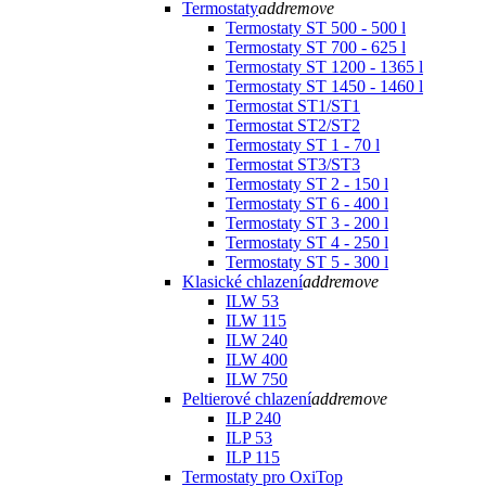
Termostaty
add
remove
Termostaty ST 500 - 500 l
Termostaty ST 700 - 625 l
Termostaty ST 1200 - 1365 l
Termostaty ST 1450 - 1460 l
Termostat ST1/ST1
Termostat ST2/ST2
Termostaty ST 1 - 70 l
Termostat ST3/ST3
Termostaty ST 2 - 150 l
Termostaty ST 6 - 400 l
Termostaty ST 3 - 200 l
Termostaty ST 4 - 250 l
Termostaty ST 5 - 300 l
Klasické chlazení
add
remove
ILW 53
ILW 115
ILW 240
ILW 400
ILW 750
Peltierové chlazení
add
remove
ILP 240
ILP 53
ILP 115
Termostaty pro OxiTop