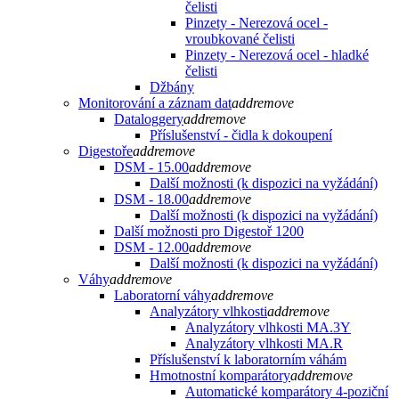
čelisti
Pinzety - Nerezová ocel -
vroubkované čelisti
Pinzety - Nerezová ocel - hladké
čelisti
Džbány
Monitorování a záznam dat
add
remove
Dataloggery
add
remove
Příslušenství - čidla k dokoupení
Digestoře
add
remove
DSM - 15.00
add
remove
Další možnosti (k dispozici na vyžádání)
DSM - 18.00
add
remove
Další možnosti (k dispozici na vyžádání)
Další možnosti pro Digestoř 1200
DSM - 12.00
add
remove
Další možnosti (k dispozici na vyžádání)
Váhy
add
remove
Laboratorní váhy
add
remove
Analyzátory vlhkosti
add
remove
Analyzátory vlhkosti MA.3Y
Analyzátory vlhkosti MA.R
Příslušenství k laboratorním váhám
Hmotnostní komparátory
add
remove
Automatické komparátory 4-poziční