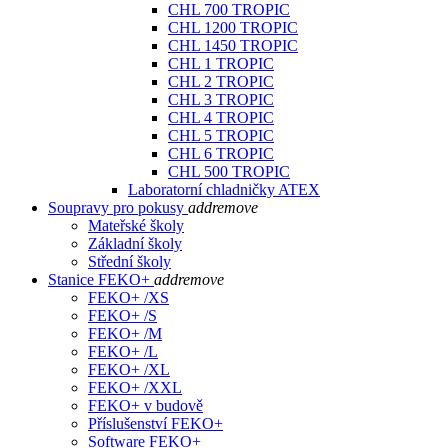
CHL 700 TROPIC
CHL 1200 TROPIC
CHL 1450 TROPIC
CHL 1 TROPIC
CHL 2 TROPIC
CHL 3 TROPIC
CHL 4 TROPIC
CHL 5 TROPIC
CHL 6 TROPIC
CHL 500 TROPIC
Laboratorní chladničky ATEX
Soupravy pro pokusy
add
remove
Mateřské školy
Základní školy
Střední školy
Stanice FEKO+
add
remove
FEKO+ /XS
FEKO+ /S
FEKO+ /M
FEKO+ /L
FEKO+ /XL
FEKO+ /XXL
FEKO+ v budově
Příslušenství FEKO+
Software FEKO+