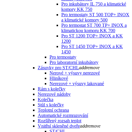
Pro inkubátory IL 750 a klimatické
komory KK 750
Pro termostaty ST 500 TOP+ INOX
a klimatické komory 500
Pro termostat ST 700 TP+ INOX a
klimatickou komoru KK 700
Pro ST 1200 TOP+ INOX a KK
1200
Pro ST 1450 TOP+ INOX a KK
1450
Pro termostaty
Pro laboratorní inkubátory
Zásuvky pro ST/CHL
add
remove
Nerové + výsuvy nerezové
Hliníkové
Nerezové + výsuvy lakované
Rám s kolečky
Nerezové nádoby
Kolečka
Stůl s kolečky
Teplotní ochrana
Automatické rozmrazování
Rozšířený rozsah teplot
Vnitřní skleněné dveře
add
remove
ST/CHL