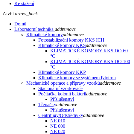
Ke stažení
Zavřít
arrow_back
Domů
Laboratorní technika
add
remove
Klimatické komory
add
remove
Fotostabilizační komory KKS ICH
Klimatické komory KKS
add
remove
KLIMATICKÉ KOMORY KKS DO 60
°C
KLIMATICKÉ KOMORY KKS DO 100
°C
Klimatické komory KKP
Klimatické komory se systémem fytotron
Mechanické operace a přípravy vzorků
add
remove
Stacionární vzorkovače
Počítačka kolonií bakterií
add
remove
Příslušenství
Třepačky
add
remove
Příslušenství
Centrifugy/Odstředivky
add
remove
NE 010
NE 000
NE 020