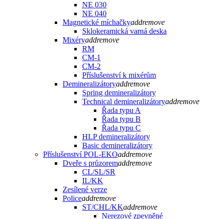
NE 030
NE 040
Magnetické míchačky
add
remove
Sklokeramická varná deska
Mixéry
add
remove
RM
CM-1
CM-2
Příslušenství k mixérům
Demineralizátory
add
remove
Spring demineralizátory
Technical demineralizátory
add
remove
Řada typu A
Řada typu B
Řada typu C
HLP demineralizátory
Basic demineralizátory
Příslušenství POL-EKO
add
remove
Dveře s průzorem
add
remove
CL/SL/SR
IL/KK
Zesílené verze
Police
add
remove
ST/CHL/KK
add
remove
Nerezové zpevněné