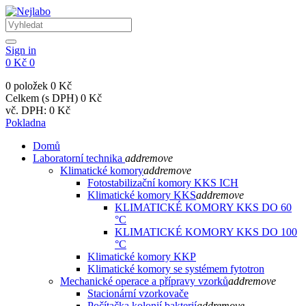
Sign in
0 Kč
0
0 položek
0 Kč
Celkem (s DPH)
0 Kč
vč. DPH:
0 Kč
Pokladna
Domů
Laboratorní technika
add
remove
Klimatické komory
add
remove
Fotostabilizační komory KKS ICH
Klimatické komory KKS
add
remove
KLIMATICKÉ KOMORY KKS DO 60
°C
KLIMATICKÉ KOMORY KKS DO 100
°C
Klimatické komory KKP
Klimatické komory se systémem fytotron
Mechanické operace a přípravy vzorků
add
remove
Stacionární vzorkovače
Počítačka kolonií bakterií
add
remove