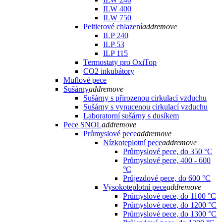
ILW 400
ILW 750
Peltierové chlazení
add
remove
ILP 240
ILP 53
ILP 115
Termostaty pro OxiTop
CO2 inkubátory
Muflové pece
Sušárny
add
remove
Sušárny s přirozenou cirkulací vzduchu
Sušárny s vynucenou cirkulací vzduchu
Laboratorní sušárny s dusíkem
Pece SNOL
add
remove
Průmyslové pece
add
remove
Nízkoteplotní pece
add
remove
Průmyslové pece, do 350 °C
Průmyslové pece, 400 - 600
°C
Průjezdové pece, do 600 °C
Vysokoteplotní pece
add
remove
Průmyslové pece, do 1100 °C
Průmyslové pece, do 1200 °C
Průmyslové pece, do 1300 °C