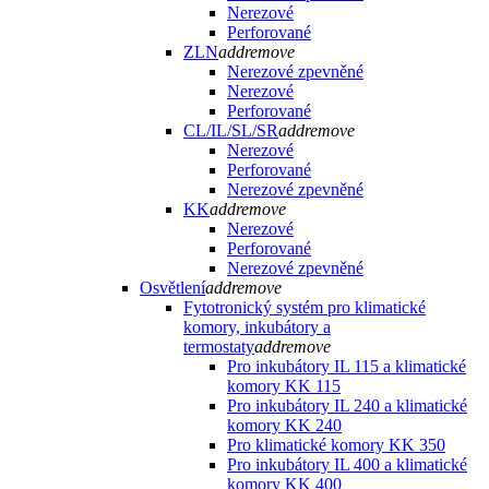
Nerezové
Perforované
ZLN
add
remove
Nerezové zpevněné
Nerezové
Perforované
CL/IL/SL/SR
add
remove
Nerezové
Perforované
Nerezové zpevněné
KK
add
remove
Nerezové
Perforované
Nerezové zpevněné
Osvětlení
add
remove
Fytotronický systém pro klimatické
komory, inkubátory a
termostaty
add
remove
Pro inkubátory IL 115 a klimatické
komory KK 115
Pro inkubátory IL 240 a klimatické
komory KK 240
Pro klimatické komory KK 350
Pro inkubátory IL 400 a klimatické
komory KK 400