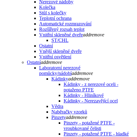
Nerezové nádoby
Kolečka
Stůl s kolečky
Teplotní ochrana
Automatické rozmrazování
Rozšířený rozsah teplot
Vnitřní skleněné dveře
add
remove
ST/CHL
Ostatní
Vnější skleněné dveře
Vnitřní osvětlení
Ostatní
add
remove
Laboratorní nerezové
pomůcky/nádobí
add
remove
Kádinky
add
remove
Kádinky - z nerezové oceli -
potaženo PTFE
Kádinky - Hliníkové
Kádinky - Nerezavějící ocel
Vědra
Naběračky vzorků
Pinzety
add
remove
Pinzety - potažené PTFE -
vroubkované čelisti
Pinzety - potažené PTFE - hladké