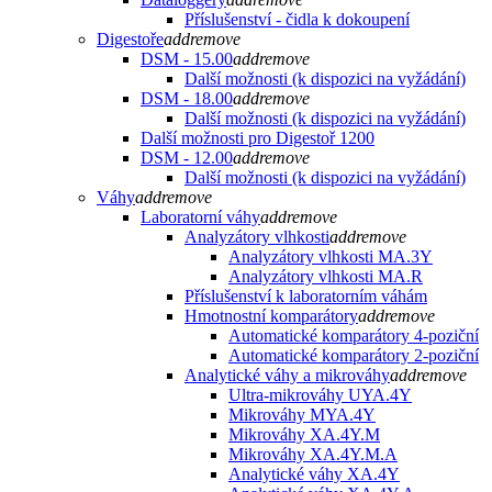
Příslušenství - čidla k dokoupení
Digestoře
add
remove
DSM - 15.00
add
remove
Další možnosti (k dispozici na vyžádání)
DSM - 18.00
add
remove
Další možnosti (k dispozici na vyžádání)
Další možnosti pro Digestoř 1200
DSM - 12.00
add
remove
Další možnosti (k dispozici na vyžádání)
Váhy
add
remove
Laboratorní váhy
add
remove
Analyzátory vlhkosti
add
remove
Analyzátory vlhkosti MA.3Y
Analyzátory vlhkosti MA.R
Příslušenství k laboratorním váhám
Hmotnostní komparátory
add
remove
Automatické komparátory 4-poziční
Automatické komparátory 2-poziční
Analytické váhy a mikrováhy
add
remove
Ultra-mikrováhy UYA.4Y
Mikrováhy MYA.4Y
Mikrováhy XA.4Y.M
Mikrováhy XA.4Y.M.A
Analytické váhy XA.4Y