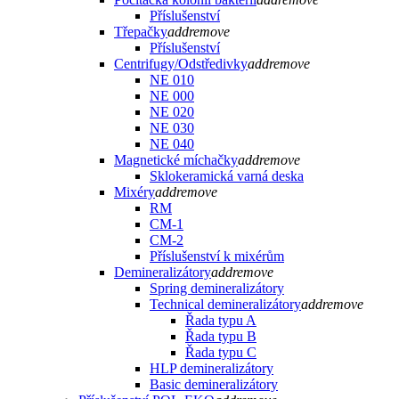
Příslušenství
Třepačky
add
remove
Příslušenství
Centrifugy/Odstředivky
add
remove
NE 010
NE 000
NE 020
NE 030
NE 040
Magnetické míchačky
add
remove
Sklokeramická varná deska
Mixéry
add
remove
RM
CM-1
CM-2
Příslušenství k mixérům
Demineralizátory
add
remove
Spring demineralizátory
Technical demineralizátory
add
remove
Řada typu A
Řada typu B
Řada typu C
HLP demineralizátory
Basic demineralizátory