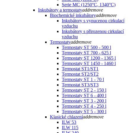
Serie MC (1250°C, 1340°C)
Inkubátory a termostaty
add
remove
Biochemické inkubátory
add
remove
Inkubátory s vynucenou cirkulací
vzduchu
Inkubátory s přirozenou cirkulací
vzduchu
Termostaty
add
remove
Termostaty ST 500 - 500 l
Termostaty ST 700 - 625 l
Termostaty ST 1200 - 1365 l
Termostaty ST 1450 - 1460 l
Termostat ST1/ST1
Termostat ST2/ST2
Termostaty ST 1 - 70 l
Termostat ST3/ST3
Termostaty ST 2 - 150 l
Termostaty ST 6 - 400 l
Termostaty ST 3 - 200 l
Termostaty ST 4 - 250 l
Termostaty ST 5 - 300 l
Klasické chlazení
add
remove
ILW 53
ILW 115
ILW 240