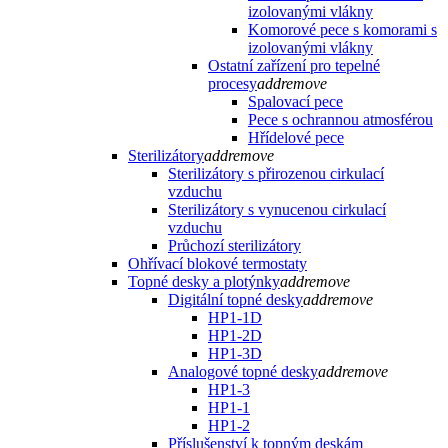
izolovanými vlákny
Komorové pece s komorami s
izolovanými vlákny
Ostatní zařízení pro tepelné
procesy
add
remove
Spalovací pece
Pece s ochrannou atmosférou
Hřídelové pece
Sterilizátory
add
remove
Sterilizátory s přirozenou cirkulací
vzduchu
Sterilizátory s vynucenou cirkulací
vzduchu
Průchozí sterilizátory
Ohřívací blokové termostaty
Topné desky a plotýnky
add
remove
Digitální topné desky
add
remove
HP1-1D
HP1-2D
HP1-3D
Analogové topné desky
add
remove
HP1-3
HP1-1
HP1-2
Příslušenství k topným deskám