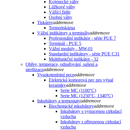
Kojenecké váhy
Lůžkové váhy
Vážící židle
Osobní váhy
Tiskárny
add
remove
Termotiskárna
Vážní indikátory a terminály
add
remove
Profesionální indikátor - série PUE 7
Terminál - PUE 5
Vážní moduly - MW-01
Standardní indikátory - série PUE C31
Multifunkční indikátor - 32
Ohřev, temperace, odpařování, sušení a
sterilizace
add
remove
Vysokoteplotní pece
add
remove
Elektrická komorová pec pro výpal
keramiky
add
remove
Serie MC (1100°C)
Serie MC (1250°C, 1340°C)
Inkubátory a termostaty
add
remove
Biochemické inkubátory
add
remove
Inkubátory s vynucenou cirkulací
vzduchu
Inkubátory s přirozenou cirkulací
vzduchu