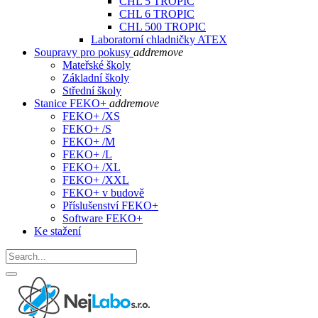
CHL 5 TROPIC
CHL 6 TROPIC
CHL 500 TROPIC
Laboratorní chladničky ATEX
Soupravy pro pokusy
add
remove
Mateřské školy
Základní školy
Střední školy
Stanice FEKO+
add
remove
FEKO+ /XS
FEKO+ /S
FEKO+ /M
FEKO+ /L
FEKO+ /XL
FEKO+ /XXL
FEKO+ v budově
Příslušenství FEKO+
Software FEKO+
Ke stažení