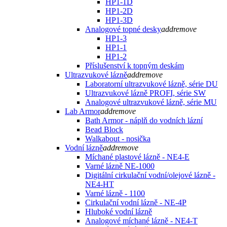
HP1-1D
HP1-2D
HP1-3D
Analogové topné desky
add
remove
HP1-3
HP1-1
HP1-2
Příslušenství k topným deskám
Ultrazvukové lázně
add
remove
Laboratorní ultrazvukové lázně, série DU
Ultrazvukové lázně PROFI, série SW
Analogové ultrazvukové lázně, série MU
Lab Armor
add
remove
Bath Armor - náplň do vodních lázní
Bead Block
Walkabout - nosička
Vodní lázně
add
remove
Míchané plastové lázně - NE4-E
Varné lázně NE-1000
Digitální cirkulační vodní/olejové lázně -
NE4-HT
Varné lázně - 1100
Cirkulační vodní lázně - NE-4P
Hluboké vodní lázně
Analogové míchané lázně - NE4-T