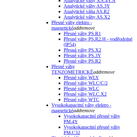
Analytické váhy XA.4Y.A
Analytické váhy AS.3Y
Analytické váha AS.R2
Analytické váhy AS.X2
Přesné váhy elektro -
magnetické
add
remove
Přesné váhy PS.R1
Přesné váhy PS.R2.H - voděodolné
(IP54)
Přesná váhy PS.X2
Přesné váhy PS.3Y
Přesné váhy PS.R2
Přesné váhy
TENZOMETRICKÉ
add
remove
Přesné váhy WLY
Přesné váhy WLC/C/2
Přesné váhy WLC
Přesné váhy WLC.X2
Přesné váhy WTC
Vysokokapacitní váhy elektro -
magnetické
add
remove
Vysokokapacitní přesné váhy
PM.4Y
Vysokokapacitní přesné váhy
PM.C32