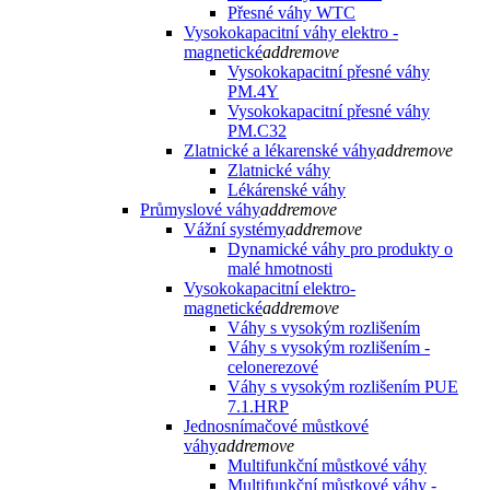
Přesné váhy WTC
Vysokokapacitní váhy elektro -
magnetické
add
remove
Vysokokapacitní přesné váhy
PM.4Y
Vysokokapacitní přesné váhy
PM.C32
Zlatnické a lékarenské váhy
add
remove
Zlatnické váhy
Lékárenské váhy
Průmyslové váhy
add
remove
Vážní systémy
add
remove
Dynamické váhy pro produkty o
malé hmotnosti
Vysokokapacitní elektro-
magnetické
add
remove
Váhy s vysokým rozlišením
Váhy s vysokým rozlišením -
celonerezové
Váhy s vysokým rozlišením PUE
7.1.HRP
Jednosnímačové můstkové
váhy
add
remove
Multifunkční můstkové váhy
Multifunkční můstkové váhy -