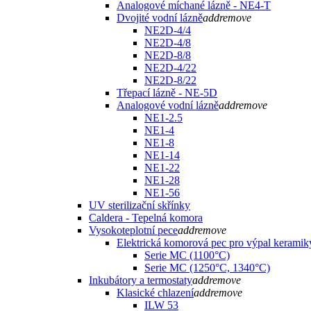
Analogové míchané lázně - NE4-T
Dvojité vodní lázně
add
remove
NE2D-4/4
NE2D-4/8
NE2D-8/8
NE2D-4/22
NE2D-8/22
Třepací lázně - NE-5D
Analogové vodní lázně
add
remove
NE1-2.5
NE1-4
NE1-8
NE1-14
NE1-22
NE1-28
NE1-56
UV sterilizační skřínky
Caldera - Tepelná komora
Vysokoteplotní pece
add
remove
Elektrická komorová pec pro výpal keramik
Serie MC (1100°C)
Serie MC (1250°C, 1340°C)
Inkubátory a termostaty
add
remove
Klasické chlazení
add
remove
ILW 53