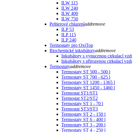
ILW 115
ILW 240
ILW 400
ILW 750
Peltierové chlazení
add
remove
ILP 53
ILP 115
ILP 240
Termostaty pro OxiTop
Biochemické inkubátory
add
remove
Inkubátory s vynucenou cirkulací vz
Inkubátory s přirozenou cirkulací vz
Termostaty
add
remove
Termostaty ST 500 - 500 l
Termostaty ST 700 - 625 l
Termostaty ST 1200 - 1365 l
Termostaty ST 1450 - 1460 l
Termostat ST1/ST1
Termostat ST2/ST2
Termostaty ST 1 - 70 l
Termostat ST3/ST3
Termostaty ST 2 - 150 l
Termostaty ST 6 - 400 l
Termostaty ST 3 - 200 l
Termostaty ST 4 - 250 l