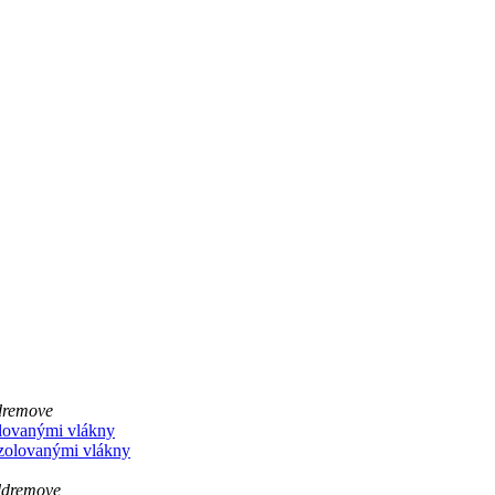
d
remove
olovanými vlákny
zolovanými vlákny
dd
remove