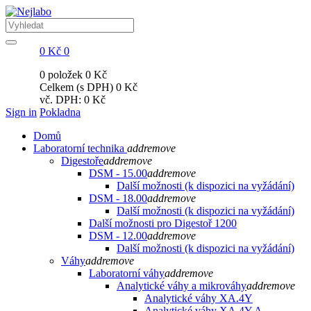
0 Kč
0
0 položek
0 Kč
Celkem (s DPH)
0 Kč
vč. DPH:
0 Kč
Sign in
Pokladna
Domů
Laboratorní technika
add
remove
Digestoře
add
remove
DSM - 15.00
add
remove
Další možnosti (k dispozici na vyžádání)
DSM - 18.00
add
remove
Další možnosti (k dispozici na vyžádání)
Další možnosti pro Digestoř 1200
DSM - 12.00
add
remove
Další možnosti (k dispozici na vyžádání)
Váhy
add
remove
Laboratorní váhy
add
remove
Analytické váhy a mikrováhy
add
remove
Analytické váhy XA.4Y
Analytické váhy XA.4Y.A