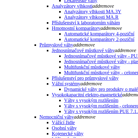
Lékárenské váhy
Analyzátory vlhkosti
add
remove
Analyzátory vlhkosti MA.3Y
Analyzátory vlhkosti MA.R
Příslušenství k laboratorním váhám
Hmotnostní komparátory
add
remove
Automatické komparátory 4-poziční
Automatické komparátory 2-poziční
Průmyslové váhy
add
remove
Jednosnímačové můstkové váhy
add
remove
Jednosnímačové můstkové váhy - PU
Jednosnímačové můstkové váhy - plas
Multifunkční můstkové váhy
Multifunkční můstkové váhy - celone
Příslušenství pro průmyslové váhy
Vážní systémy
add
remove
Dynamické váhy pro produkty o malé
Vysokokapacitní elektro-magnetické
add
rem
Váhy s vysokým rozlišením
Váhy s vysokým rozlišením - celoner
Váhy s vysokým rozlišením PUE 7.
Nemocniční váhy
add
remove
Vážící židle
Osobní váhy
Kojenecké váhy