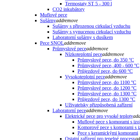
Termostaty ST 5 - 300 l
CO2 inkubátory
Muflové pece
Sušárny
add
remove
Sušárny s přirozenou cirkulací vzduchu
Sušárny s vynucenou cirkulací vzduchu
Laboratorní sušárny s dusíkem
Pece SNOL
add
remove
Průmyslové pece
add
remove
Nízkoteplotní pece
add
remove
Průmyslové pece, do 350 °C
Průmyslové pece, 400 - 600 °C
Průjezdové pece, do 600 °C
Vysokoteplotní pece
add
remove
Průmyslové pece, do 1100 °C
Průmyslové pece, do 1200 °C
Průmyslové pece, do 1300 °C
Průjezdové pece, do 1300 °C
Uživatelsky přizpůsobená zařízení
Laboratorní pece
add
remove
Elektrické pece pro vysoké teploty
ad
Muflové pece s komorami s iz
Komorové pece s komorami s i
Pece s keramickými komorami
Ostatní zařízení pro tepelné procesy
a