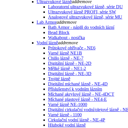
Ultrazvukové lázně
add
remove
Laboratorní ultrazvukové lázně, série DU
Ultrazvukové lázně PROFI, série SW
Analogové ultrazvukové lázně, série MU
Lab Armor
add
remove
Bath Armor - náplň do vodních lázní
Bead Block
Walkabout - nosička
Vodní lázně
add
remove
Průtokové ohřívače - NE6
Varné lázně NE1B
Chillo lázně - NE-7
Digitální lázně - NE-2D
Mělké lázně - NE1-2
Digitální lázně - NE-3D
Trojité lázně
Digitální míchané lázně - NE-4D
Příslušenství k vodním lázním
Míchané akrylové lázně - NE-4DCT
Míchané plastové lázně - NE4-E
Varné lázně NE-1000
Digitální cirkulační vodní/olejové lázně - 
Varné lázně - 1100
Cirkulační vodní lázně - NE-4P
Hluboké vodní lázně