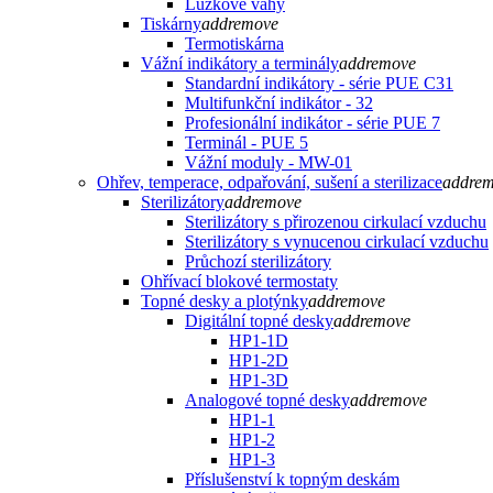
Lůžkové váhy
Tiskárny
add
remove
Termotiskárna
Vážní indikátory a terminály
add
remove
Standardní indikátory - série PUE C31
Multifunkční indikátor - 32
Profesionální indikátor - série PUE 7
Terminál - PUE 5
Vážní moduly - MW-01
Ohřev, temperace, odpařování, sušení a sterilizace
add
re
Sterilizátory
add
remove
Sterilizátory s přirozenou cirkulací vzduchu
Sterilizátory s vynucenou cirkulací vzduchu
Průchozí sterilizátory
Ohřívací blokové termostaty
Topné desky a plotýnky
add
remove
Digitální topné desky
add
remove
HP1-1D
HP1-2D
HP1-3D
Analogové topné desky
add
remove
HP1-1
HP1-2
HP1-3
Příslušenství k topným deskám