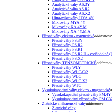
Analytické váhy AS.3Y
Analytické váha AS.R2
Analytické váhy AS.X2
Ultra-mikrováhy UYA.4Y
Mikrováhy MYA.4Y
Mikrováhy XA.4Y.M
Mikrováhy XA.4Y.M.A
Přesné váhy elektro - magnetické
add
remove
Přesné váhy PS.3Y
Přesné váhy PS.R2
Přesné váhy PS.R1
Přesné váhy PS.R2.H - voděodolné (
Přesná váhy PS.X2
Přesné váhy TENZOMETRICKÉ
add
remo
Přesné váhy WLY
Přesné váhy WLC/C/2
Přesné váhy WLC
Přesné váhy WLC.X2
Přesné váhy WTC
Vysokokapacitní váhy elektro - magnetické
a
Vysokokapacitní přesné váhy PM.4Y
Vysokokapacitní přesné váhy PM.C3
Zlatnické a lékarenské váhy
add
remove
Zlatnické váhy