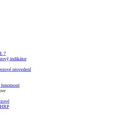
E 7
tový indikátor
rezové provedení
 hmotnosti
ove
ezové
1.HRP