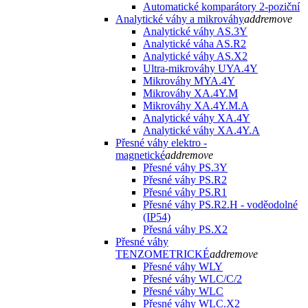
Automatické komparátory 2-poziční
Analytické váhy a mikrováhy
add
remove
Analytické váhy AS.3Y
Analytické váha AS.R2
Analytické váhy AS.X2
Ultra-mikrováhy UYA.4Y
Mikrováhy MYA.4Y
Mikrováhy XA.4Y.M
Mikrováhy XA.4Y.M.A
Analytické váhy XA.4Y
Analytické váhy XA.4Y.A
Přesné váhy elektro -
magnetické
add
remove
Přesné váhy PS.3Y
Přesné váhy PS.R2
Přesné váhy PS.R1
Přesné váhy PS.R2.H - voděodolné
(IP54)
Přesná váhy PS.X2
Přesné váhy
TENZOMETRICKÉ
add
remove
Přesné váhy WLY
Přesné váhy WLC/C/2
Přesné váhy WLC
Přesné váhy WLC.X2