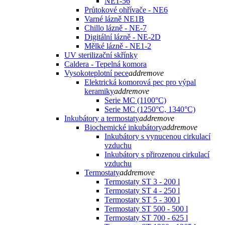
NE1-56
Průtokové ohřívače - NE6
Varné lázně NE1B
Chillo lázně - NE-7
Digitální lázně - NE-2D
Mělké lázně - NE1-2
UV sterilizační skřínky
Caldera - Tepelná komora
Vysokoteplotní pece
add
remove
Elektrická komorová pec pro výpal
keramiky
add
remove
Serie MC (1100°C)
Serie MC (1250°C, 1340°C)
Inkubátory a termostaty
add
remove
Biochemické inkubátory
add
remove
Inkubátory s vynucenou cirkulací
vzduchu
Inkubátory s přirozenou cirkulací
vzduchu
Termostaty
add
remove
Termostaty ST 3 - 200 l
Termostaty ST 4 - 250 l
Termostaty ST 5 - 300 l
Termostaty ST 500 - 500 l
Termostaty ST 700 - 625 l