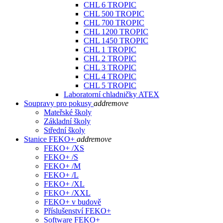
CHL 6 TROPIC
CHL 500 TROPIC
CHL 700 TROPIC
CHL 1200 TROPIC
CHL 1450 TROPIC
CHL 1 TROPIC
CHL 2 TROPIC
CHL 3 TROPIC
CHL 4 TROPIC
CHL 5 TROPIC
Laboratorní chladničky ATEX
Soupravy pro pokusy
add
remove
Mateřské školy
Základní školy
Střední školy
Stanice FEKO+
add
remove
FEKO+ /XS
FEKO+ /S
FEKO+ /M
FEKO+ /L
FEKO+ /XL
FEKO+ /XXL
FEKO+ v budově
Příslušenství FEKO+
Software FEKO+