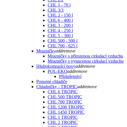
CHL 1 - 70 l
CHL 3/3
CHL 2 - 150 l
CHL 6 - 400 l
CHL 3 - 200 l
CHL 4 - 250 l
CHL 5 - 300 l
CHL 500 - 500 l
CHL 700 - 625 l
Mrazničky
add
remove
Mrazničky s přirozenou cirkulací vzduchu
Mrazničky s vynucenou cirkulací vzduchu
Hlubokomrazící boxy
add
remove
POL-EKO
add
remove
Příslušenství
Ponorné chladiče
Chladničky - TROPIC
add
remove
CHL 6 TROPIC
CHL 500 TROPIC
CHL 700 TROPIC
CHL 1200 TROPIC
CHL 1450 TROPIC
CHL 1 TROPIC
CHL 2 TROPIC