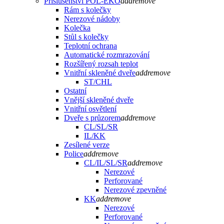
Příslušenství POL-EKO
add
remove
Rám s kolečky
Nerezové nádoby
Kolečka
Stůl s kolečky
Teplotní ochrana
Automatické rozmrazování
Rozšířený rozsah teplot
Vnitřní skleněné dveře
add
remove
ST/CHL
Ostatní
Vnější skleněné dveře
Vnitřní osvětlení
Dveře s průzorem
add
remove
CL/SL/SR
IL/KK
Zesílené verze
Police
add
remove
CL/IL/SL/SR
add
remove
Nerezové
Perforované
Nerezové zpevněné
KK
add
remove
Nerezové
Perforované