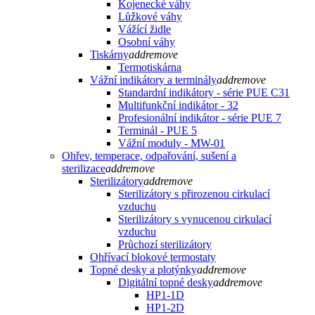
Kojenecké váhy
Lůžkové váhy
Vážící židle
Osobní váhy
Tiskárny
add
remove
Termotiskárna
Vážní indikátory a terminály
add
remove
Standardní indikátory - série PUE C31
Multifunkční indikátor - 32
Profesionální indikátor - série PUE 7
Terminál - PUE 5
Vážní moduly - MW-01
Ohřev, temperace, odpařování, sušení a
sterilizace
add
remove
Sterilizátory
add
remove
Sterilizátory s přirozenou cirkulací
vzduchu
Sterilizátory s vynucenou cirkulací
vzduchu
Průchozí sterilizátory
Ohřívací blokové termostaty
Topné desky a plotýnky
add
remove
Digitální topné desky
add
remove
HP1-1D
HP1-2D