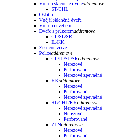
Vnitřní skleněné dveře
add
remove
ST/CHL
Ostatní
Vnější skleněné dveře
Vnitřní osvětlení
Dveře s průzorem
add
remove
CL/SL/SR
IL/KK
Zesílené verze
Police
add
remove
CL/IL/SL/SR
add
remove
Nerezové
Perforované
Nerezové zpevněné
KK
add
remove
Nerezové
Perforované
Nerezové zpevněné
ST/CHL/KK
add
remove
Nerezové zpevněné
Nerezové
Perforované
ZLN
add
remove
Nerezové
Perforované