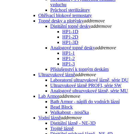
vzduchu
Průchozí sterilizátory
Ohřívací blokové termostaty
Topné desky a plotýnky
add
remove
Digitální topné desky
add
remove
HP1-1D
HP1-2D
HP1-3D
Analogové topné desky
add
remove
HP1-1
HP1-2
HP1-3
Příslušenství k topným deskám
Ultrazvukové lázně
add
remove
Laboratorní ultrazvukové lázně, série DU
Ultrazvukové lázně PROFI, série SW
Analogové ultrazvukové lázně, série MU
Lab Armor
add
remove
Bath Armor - náplň do vodních lázní
Bead Block
Walkabout - nosička
Vodní lázně
add
remove
Digitální lázně - NE-3D
Trojité lázně
Digitální míchané lázně - NE-4D