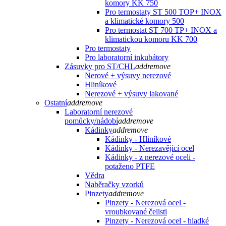
komory KK 750
Pro termostaty ST 500 TOP+ INOX
a klimatické komory 500
Pro termostat ST 700 TP+ INOX a
klimatickou komoru KK 700
Pro termostaty
Pro laboratorní inkubátory
Zásuvky pro ST/CHL
add
remove
Nerové + výsuvy nerezové
Hliníkové
Nerezové + výsuvy lakované
Ostatní
add
remove
Laboratorní nerezové
pomůcky/nádobí
add
remove
Kádinky
add
remove
Kádinky - Hliníkové
Kádinky - Nerezavějící ocel
Kádinky - z nerezové oceli -
potaženo PTFE
Vědra
Naběračky vzorků
Pinzety
add
remove
Pinzety - Nerezová ocel -
vroubkované čelisti
Pinzety - Nerezová ocel - hladké