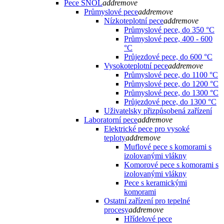
Pece SNOL
add
remove
Průmyslové pece
add
remove
Nízkoteplotní pece
add
remove
Průmyslové pece, do 350 °C
Průmyslové pece, 400 - 600
°C
Průjezdové pece, do 600 °C
Vysokoteplotní pece
add
remove
Průmyslové pece, do 1100 °C
Průmyslové pece, do 1200 °C
Průmyslové pece, do 1300 °C
Průjezdové pece, do 1300 °C
Uživatelsky přizpůsobená zařízení
Laboratorní pece
add
remove
Elektrické pece pro vysoké
teploty
add
remove
Muflové pece s komorami s
izolovanými vlákny
Komorové pece s komorami s
izolovanými vlákny
Pece s keramickými
komorami
Ostatní zařízení pro tepelné
procesy
add
remove
Hřídelové pece