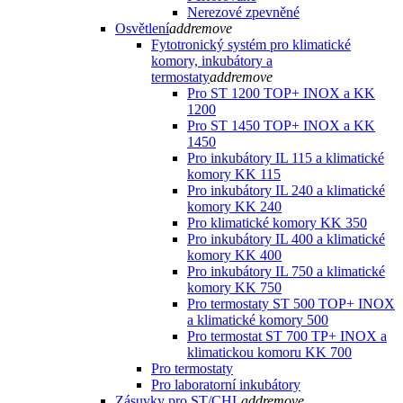
Nerezové zpevněné
Osvětlení
add
remove
Fytotronický systém pro klimatické
komory, inkubátory a
termostaty
add
remove
Pro ST 1200 TOP+ INOX a KK
1200
Pro ST 1450 TOP+ INOX a KK
1450
Pro inkubátory IL 115 a klimatické
komory KK 115
Pro inkubátory IL 240 a klimatické
komory KK 240
Pro klimatické komory KK 350
Pro inkubátory IL 400 a klimatické
komory KK 400
Pro inkubátory IL 750 a klimatické
komory KK 750
Pro termostaty ST 500 TOP+ INOX
a klimatické komory 500
Pro termostat ST 700 TP+ INOX a
klimatickou komoru KK 700
Pro termostaty
Pro laboratorní inkubátory
Zásuvky pro ST/CHL
add
remove