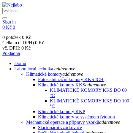
Sign in
0 Kč
0
0 položek
0 Kč
Celkem (s DPH)
0 Kč
vč. DPH:
0 Kč
Pokladna
Domů
Laboratorní technika
add
remove
Klimatické komory
add
remove
Fotostabilizační komory KKS ICH
Klimatické komory KKS
add
remove
KLIMATICKÉ KOMORY KKS DO 60
°C
KLIMATICKÉ KOMORY KKS DO 100
°C
Klimatické komory KKP
Klimatické komory se systémem fytotron
Mechanické operace a přípravy vzorků
add
remove
Stacionární vzorkovače
Počítačka kolonií bakterií
add
remove