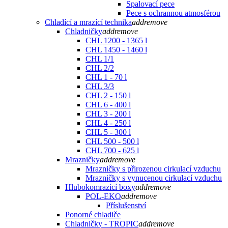
Spalovací pece
Pece s ochrannou atmosférou
Chladící a mrazící technika
add
remove
Chladničky
add
remove
CHL 1200 - 1365 l
CHL 1450 - 1460 l
CHL 1/1
CHL 2/2
CHL 1 - 70 l
CHL 3/3
CHL 2 - 150 l
CHL 6 - 400 l
CHL 3 - 200 l
CHL 4 - 250 l
CHL 5 - 300 l
CHL 500 - 500 l
CHL 700 - 625 l
Mrazničky
add
remove
Mrazničky s přirozenou cirkulací vzduchu
Mrazničky s vynucenou cirkulací vzduchu
Hlubokomrazící boxy
add
remove
POL-EKO
add
remove
Příslušenství
Ponorné chladiče
Chladničky - TROPIC
add
remove