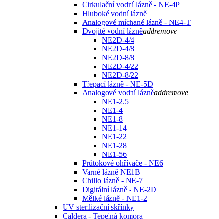
Cirkulační vodní lázně - NE-4P
Hluboké vodní lázně
Analogové míchané lázně - NE4-T
Dvojité vodní lázně
add
remove
NE2D-4/4
NE2D-4/8
NE2D-8/8
NE2D-4/22
NE2D-8/22
Třepací lázně - NE-5D
Analogové vodní lázně
add
remove
NE1-2.5
NE1-4
NE1-8
NE1-14
NE1-22
NE1-28
NE1-56
Průtokové ohřívače - NE6
Varné lázně NE1B
Chillo lázně - NE-7
Digitální lázně - NE-2D
Mělké lázně - NE1-2
UV sterilizační skřínky
Caldera - Tepelná komora