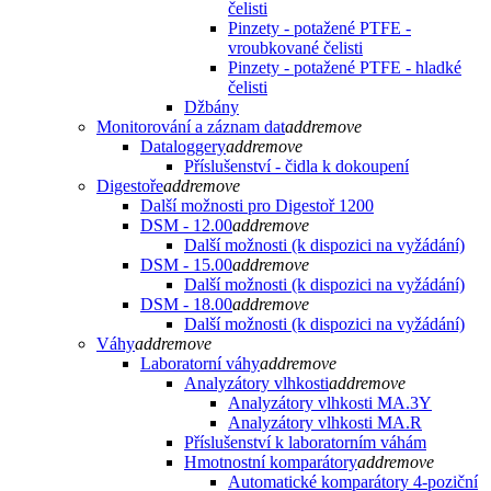
čelisti
Pinzety - potažené PTFE -
vroubkované čelisti
Pinzety - potažené PTFE - hladké
čelisti
Džbány
Monitorování a záznam dat
add
remove
Dataloggery
add
remove
Příslušenství - čidla k dokoupení
Digestoře
add
remove
Další možnosti pro Digestoř 1200
DSM - 12.00
add
remove
Další možnosti (k dispozici na vyžádání)
DSM - 15.00
add
remove
Další možnosti (k dispozici na vyžádání)
DSM - 18.00
add
remove
Další možnosti (k dispozici na vyžádání)
Váhy
add
remove
Laboratorní váhy
add
remove
Analyzátory vlhkosti
add
remove
Analyzátory vlhkosti MA.3Y
Analyzátory vlhkosti MA.R
Příslušenství k laboratorním váhám
Hmotnostní komparátory
add
remove
Automatické komparátory 4-poziční