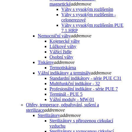
magnetické
add
remove
Váhy s vysokým rozlišením
Váhy s vysokým rozlišením -
celonerezové
Váhy s vysokým rozlišením PUE
7.1.HRP
Nemocniční váhy
add
remove
Kojenecké váhy
Lůžkové váhy
Vážící židle
Osobní váhy
Tiskárny
add
remove
Termotiskárna
Vážní indikátory a terminály
add
remove
Standardní indikátory - série PUE C31
Multifunkční indikátor - 32
Profesionální indikátor - série PUE 7
Terminál - PUE 5
Vážní moduly - MW-01
Ohřev, temperace, odpařování, sušení a
sterilizace
add
remove
Sterilizátory
add
remove
Sterilizátory s přirozenou cirkulací
vzduchu
Sterilizátory s vynucenou cirkulací