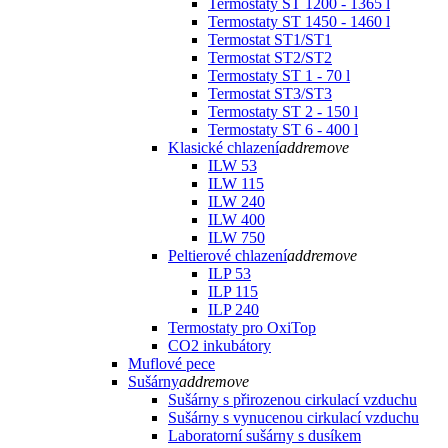
Termostaty ST 1200 - 1365 l
Termostaty ST 1450 - 1460 l
Termostat ST1/ST1
Termostat ST2/ST2
Termostaty ST 1 - 70 l
Termostat ST3/ST3
Termostaty ST 2 - 150 l
Termostaty ST 6 - 400 l
Klasické chlazení
add
remove
ILW 53
ILW 115
ILW 240
ILW 400
ILW 750
Peltierové chlazení
add
remove
ILP 53
ILP 115
ILP 240
Termostaty pro OxiTop
CO2 inkubátory
Muflové pece
Sušárny
add
remove
Sušárny s přirozenou cirkulací vzduchu
Sušárny s vynucenou cirkulací vzduchu
Laboratorní sušárny s dusíkem