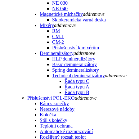
NE 030
NE 040
Magnetické míchačky
add
remove
Sklokeramická varná deska
Mixéry
add
remove
RM
CM-1
CM-2
Příslušenství k mixérům
Demineralizátory
add
remove
HLP demineralizátory
Basic demineralizátory
Spring demineralizátory
Technical demineralizátory
add
remove
Řada typu C
Řada typu A
Řada typu B
Příslušenství POL-EKO
add
remove
Rám s kolečky
Nerezové nádoby
Kolečka
Stůl s kolečky
Teplotní ochrana
Automatické rozmrazování
Rozšířený rozsah teplot