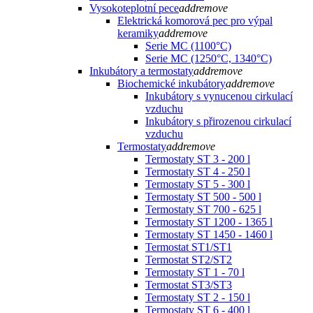
Vysokoteplotní pece
add
remove
Elektrická komorová pec pro výpal
keramiky
add
remove
Serie MC (1100°C)
Serie MC (1250°C, 1340°C)
Inkubátory a termostaty
add
remove
Biochemické inkubátory
add
remove
Inkubátory s vynucenou cirkulací
vzduchu
Inkubátory s přirozenou cirkulací
vzduchu
Termostaty
add
remove
Termostaty ST 3 - 200 l
Termostaty ST 4 - 250 l
Termostaty ST 5 - 300 l
Termostaty ST 500 - 500 l
Termostaty ST 700 - 625 l
Termostaty ST 1200 - 1365 l
Termostaty ST 1450 - 1460 l
Termostat ST1/ST1
Termostat ST2/ST2
Termostaty ST 1 - 70 l
Termostat ST3/ST3
Termostaty ST 2 - 150 l
Termostaty ST 6 - 400 l