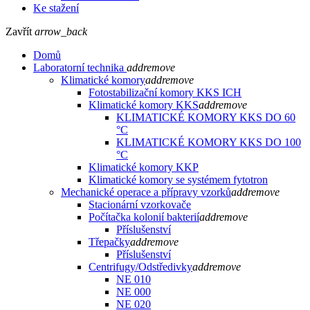
Ke stažení
Zavřít
arrow_back
Domů
Laboratorní technika
add
remove
Klimatické komory
add
remove
Fotostabilizační komory KKS ICH
Klimatické komory KKS
add
remove
KLIMATICKÉ KOMORY KKS DO 60
°C
KLIMATICKÉ KOMORY KKS DO 100
°C
Klimatické komory KKP
Klimatické komory se systémem fytotron
Mechanické operace a přípravy vzorků
add
remove
Stacionární vzorkovače
Počítačka kolonií bakterií
add
remove
Příslušenství
Třepačky
add
remove
Příslušenství
Centrifugy/Odstředivky
add
remove
NE 010
NE 000
NE 020