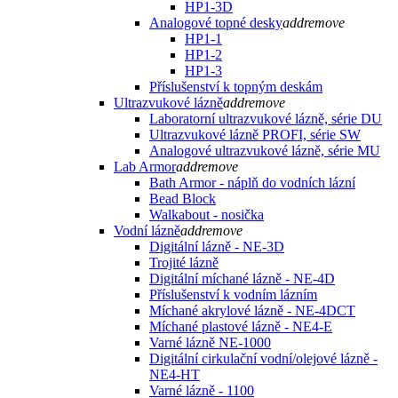
HP1-3D
Analogové topné desky
add
remove
HP1-1
HP1-2
HP1-3
Příslušenství k topným deskám
Ultrazvukové lázně
add
remove
Laboratorní ultrazvukové lázně, série DU
Ultrazvukové lázně PROFI, série SW
Analogové ultrazvukové lázně, série MU
Lab Armor
add
remove
Bath Armor - náplň do vodních lázní
Bead Block
Walkabout - nosička
Vodní lázně
add
remove
Digitální lázně - NE-3D
Trojité lázně
Digitální míchané lázně - NE-4D
Příslušenství k vodním lázním
Míchané akrylové lázně - NE-4DCT
Míchané plastové lázně - NE4-E
Varné lázně NE-1000
Digitální cirkulační vodní/olejové lázně -
NE4-HT
Varné lázně - 1100