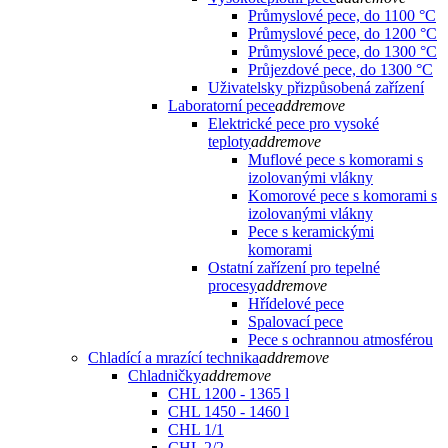
Průmyslové pece, do 1100 °C
Průmyslové pece, do 1200 °C
Průmyslové pece, do 1300 °C
Průjezdové pece, do 1300 °C
Uživatelsky přizpůsobená zařízení
Laboratorní pece
add
remove
Elektrické pece pro vysoké
teploty
add
remove
Muflové pece s komorami s
izolovanými vlákny
Komorové pece s komorami s
izolovanými vlákny
Pece s keramickými
komorami
Ostatní zařízení pro tepelné
procesy
add
remove
Hřídelové pece
Spalovací pece
Pece s ochrannou atmosférou
Chladící a mrazící technika
add
remove
Chladničky
add
remove
CHL 1200 - 1365 l
CHL 1450 - 1460 l
CHL 1/1
CHL 2/2