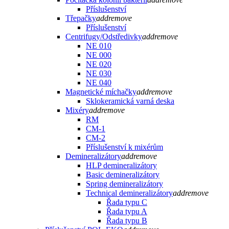
Příslušenství
Třepačky
add
remove
Příslušenství
Centrifugy/Odstředivky
add
remove
NE 010
NE 000
NE 020
NE 030
NE 040
Magnetické míchačky
add
remove
Sklokeramická varná deska
Mixéry
add
remove
RM
CM-1
CM-2
Příslušenství k mixérům
Demineralizátory
add
remove
HLP demineralizátory
Basic demineralizátory
Spring demineralizátory
Technical demineralizátory
add
remove
Řada typu C
Řada typu A
Řada typu B