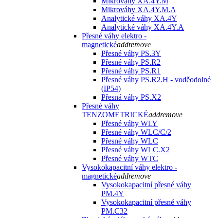
Mikrováhy XA.4Y.M
Mikrováhy XA.4Y.M.A
Analytické váhy XA.4Y
Analytické váhy XA.4Y.A
Přesné váhy elektro -
magnetické
add
remove
Přesné váhy PS.3Y
Přesné váhy PS.R2
Přesné váhy PS.R1
Přesné váhy PS.R2.H - voděodolné
(IP54)
Přesná váhy PS.X2
Přesné váhy
TENZOMETRICKÉ
add
remove
Přesné váhy WLY
Přesné váhy WLC/C/2
Přesné váhy WLC
Přesné váhy WLC.X2
Přesné váhy WTC
Vysokokapacitní váhy elektro -
magnetické
add
remove
Vysokokapacitní přesné váhy
PM.4Y
Vysokokapacitní přesné váhy
PM.C32