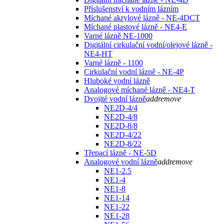
Příslušenství k vodním lázním
Míchané akrylové lázně - NE-4DCT
Míchané plastové lázně - NE4-E
Varné lázně NE-1000
Digitální cirkulační vodní/olejové lázně -
NE4-HT
Varné lázně - 1100
Cirkulační vodní lázně - NE-4P
Hluboké vodní lázně
Analogové míchané lázně - NE4-T
Dvojité vodní lázně
add
remove
NE2D-4/4
NE2D-4/8
NE2D-8/8
NE2D-4/22
NE2D-8/22
Třepací lázně - NE-5D
Analogové vodní lázně
add
remove
NE1-2.5
NE1-4
NE1-8
NE1-14
NE1-22
NE1-28