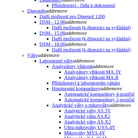
Příslušenství - čidla k dokoupení
Digestoře
add
remove
Další možnosti pro Digestoř 1200
DSM - 12.00
add
remove
Další možnosti (k dispozici na vyžádání)
DSM - 15.00
add
remove
Další možnosti (k dispozici na vyžádání)
DSM - 18.00
add
remove
Další možnosti (k dispozici na vyžádání)
Váhy
add
remove
Laboratorní váhy
add
remove
Analyzátory vlhkosti
add
remove
Analyzátory vlhkosti MA.3Y
Analyzátory vlhkosti MA.R
Příslušenství k laboratorním váhám
Hmotnostní komparátory
add
remove
Automatické komparátory 4-poziční
Automatické komparátory 2-poziční
Analytické váhy a mikrováhy
add
remove
Analytické váhy AS.3Y
Analytické váha AS.R2
Analytické váhy AS.X2
Ultra-mikrováhy UYA.4Y
Mikrováhy MYA.4Y