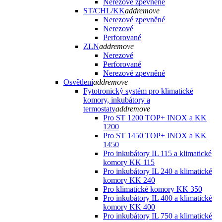
Nerezové zpevněné
ST/CHL/KK
add
remove
Nerezové zpevněné
Nerezové
Perforované
ZLN
add
remove
Nerezové
Perforované
Nerezové zpevněné
Osvětlení
add
remove
Fytotronický systém pro klimatické
komory, inkubátory a
termostaty
add
remove
Pro ST 1200 TOP+ INOX a KK
1200
Pro ST 1450 TOP+ INOX a KK
1450
Pro inkubátory IL 115 a klimatické
komory KK 115
Pro inkubátory IL 240 a klimatické
komory KK 240
Pro klimatické komory KK 350
Pro inkubátory IL 400 a klimatické
komory KK 400
Pro inkubátory IL 750 a klimatické