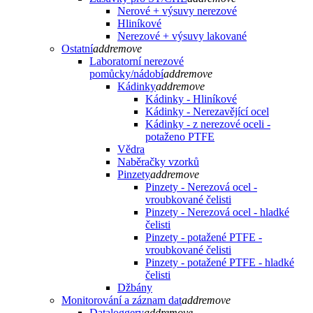
Nerové + výsuvy nerezové
Hliníkové
Nerezové + výsuvy lakované
Ostatní
add
remove
Laboratorní nerezové
pomůcky/nádobí
add
remove
Kádinky
add
remove
Kádinky - Hliníkové
Kádinky - Nerezavějící ocel
Kádinky - z nerezové oceli -
potaženo PTFE
Vědra
Naběračky vzorků
Pinzety
add
remove
Pinzety - Nerezová ocel -
vroubkované čelisti
Pinzety - Nerezová ocel - hladké
čelisti
Pinzety - potažené PTFE -
vroubkované čelisti
Pinzety - potažené PTFE - hladké
čelisti
Džbány
Monitorování a záznam dat
add
remove
Dataloggery
add
remove