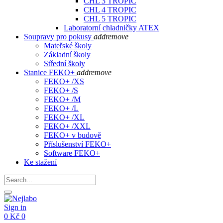
CHL 3 TROPIC
CHL 4 TROPIC
CHL 5 TROPIC
Laboratorní chladničky ATEX
Soupravy pro pokusy
add
remove
Mateřské školy
Základní školy
Střední školy
Stanice FEKO+
add
remove
FEKO+ /XS
FEKO+ /S
FEKO+ /M
FEKO+ /L
FEKO+ /XL
FEKO+ /XXL
FEKO+ v budově
Příslušenství FEKO+
Software FEKO+
Ke stažení
Sign in
0 Kč
0