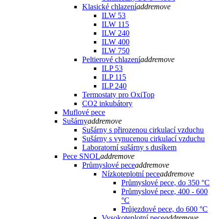
Klasické chlazení
add
remove
ILW 53
ILW 115
ILW 240
ILW 400
ILW 750
Peltierové chlazení
add
remove
ILP 53
ILP 115
ILP 240
Termostaty pro OxiTop
CO2 inkubátory
Muflové pece
Sušárny
add
remove
Sušárny s přirozenou cirkulací vzduchu
Sušárny s vynucenou cirkulací vzduchu
Laboratorní sušárny s dusíkem
Pece SNOL
add
remove
Průmyslové pece
add
remove
Nízkoteplotní pece
add
remove
Průmyslové pece, do 350 °C
Průmyslové pece, 400 - 600
°C
Průjezdové pece, do 600 °C
Vysokoteplotní pece
add
remove