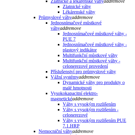
Zlatnické a lékarenské váhy
add
remove
Zlatnické váhy
Lékárenské váhy
Průmyslové váhy
add
remove
Jednosnímačové můstkové
váhy
add
remove
Jednosnímačové můstkové váhy -
PUE 7
Jednosnímačové můstkové váhy -
plastový indikátor
Multifunkční můstkové váhy
Multifunkční můstkové váhy -
celonerezové provedení
Příslušenství pro průmyslové váhy
Vážní systémy
add
remove
Dynamické váhy pro produkty o
malé hmotnosti
Vysokokapacitní elektro-
magnetické
add
remove
Váhy s vysokým rozlišením
Váhy s vysokým rozlišením -
celonerezové
Váhy s vysokým rozlišením PUE
7.1.HRP
Nemocniční váhy
add
remove