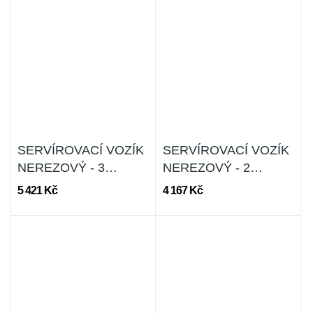
SERVÍROVACÍ VOZÍK
SERVÍROVACÍ VOZÍK
NEREZOVÝ - 3
NEREZOVÝ - 2
POLICE
POLICE
5 421 Kč
4 167 Kč