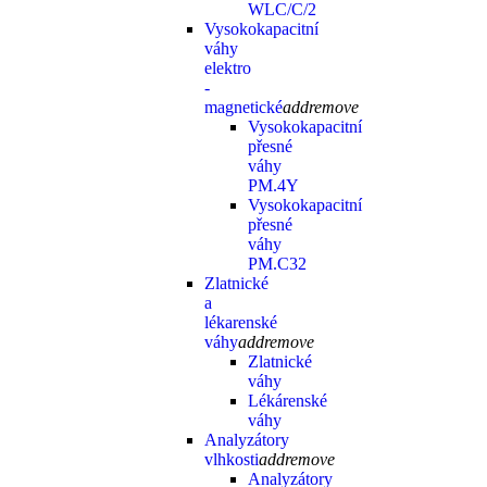
WLC/C/2
Vysokokapacitní
váhy
elektro
-
magnetické
add
remove
Vysokokapacitní
přesné
váhy
PM.4Y
Vysokokapacitní
přesné
váhy
PM.C32
Zlatnické
a
lékarenské
váhy
add
remove
Zlatnické
váhy
Lékárenské
váhy
Analyzátory
vlhkosti
add
remove
Analyzátory