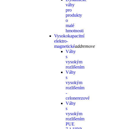
váhy
pro
produkty
o
malé
hmotnosti
Vysokokapacitní
elektro-
magnetické
add
remove
Váhy
s
vysokým
rozlišením
Váhy
s
vysokým
rozlišením
-
celonerezové
Váhy
s
vysokým
rozlišením
PUE