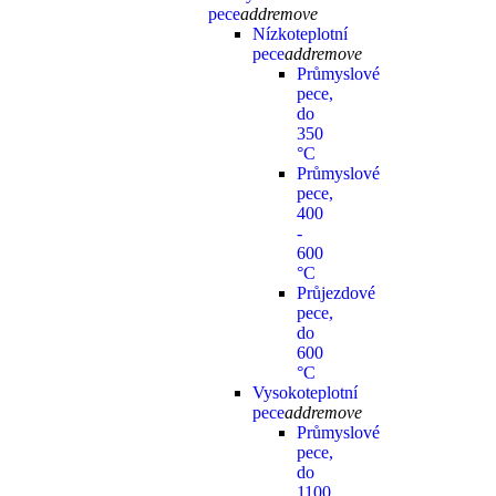
pece
add
remove
Nízkoteplotní
pece
add
remove
Průmyslové
pece,
do
350
°C
Průmyslové
pece,
400
-
600
°C
Průjezdové
pece,
do
600
°C
Vysokoteplotní
pece
add
remove
Průmyslové
pece,
do
1100