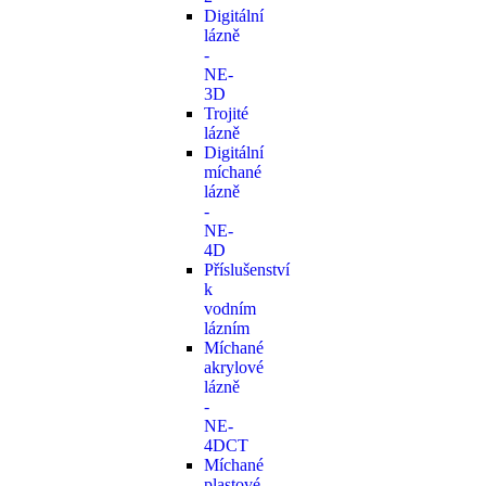
Digitální
lázně
-
NE-
3D
Trojité
lázně
Digitální
míchané
lázně
-
NE-
4D
Příslušenství
k
vodním
lázním
Míchané
akrylové
lázně
-
NE-
4DCT
Míchané
plastové