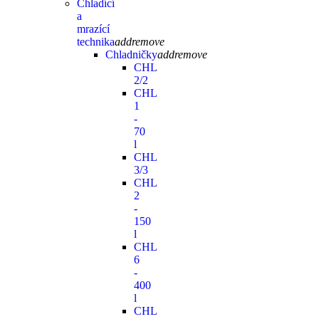
Chladící
a
mrazící
technika
add
remove
Chladničky
add
remove
CHL
2/2
CHL
1
-
70
l
CHL
3/3
CHL
2
-
150
l
CHL
6
-
400
l
CHL