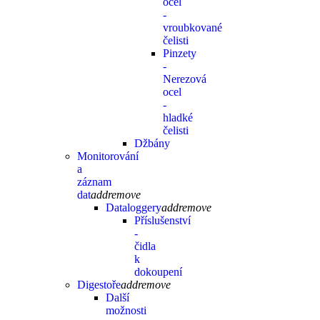
ocel
-
vroubkované
čelisti
Pinzety
-
Nerezová
ocel
-
hladké
čelisti
Džbány
Monitorování
a
záznam
dat
add
remove
Dataloggery
add
remove
Příslušenství
-
čidla
k
dokoupení
Digestoře
add
remove
Další
možnosti