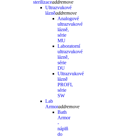
sterilizace
add
remove
Ultrazvukové
lázně
add
remove
Analogové
ultrazvukové
lázně,
série
MU
Laboratorní
ultrazvukové
lázně,
série
DU
Ultrazvukové
lázně
PROFI,
série
SW
Lab
Armor
add
remove
Bath
Armor
-
náplň
do