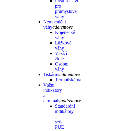
Příslušenství
pro
průmyslové
váhy
Nemocniční
váhy
add
remove
Kojenecké
váhy
Lůžkové
váhy
Vážící
židle
Osobní
váhy
Tiskárny
add
remove
Termotiskárna
Vážní
indikátory
a
terminály
add
remove
Standardní
indikátory
-
série
PUE