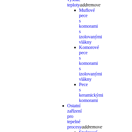
teploty
add
remove
Muflové
pece
s
komorami
s
izolovanými
vlákny
Komorové
pece
s
komorami
s
izolovanými
vlákny
Pece
s
keramickými
komorami
Ostatní
zařízení
pro
tepelné
procesy
add
remove