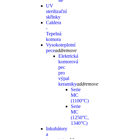
4P
UV
sterilizační
skřínky
Caldera
-
Tepelná
komora
Vysokoteplotní
pece
add
remove
Elektrická
komorová
pec
pro
výpal
keramiky
add
remove
Serie
MC
(1100°C)
Serie
MC
(1250°C,
1340°C)
Inkubátory
a