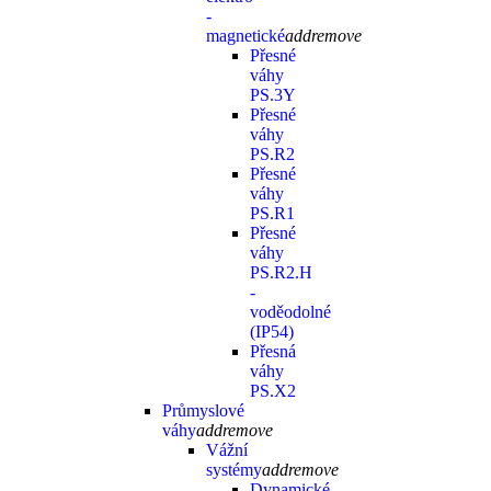
-
magnetické
add
remove
Přesné
váhy
PS.3Y
Přesné
váhy
PS.R2
Přesné
váhy
PS.R1
Přesné
váhy
PS.R2.H
-
voděodolné
(IP54)
Přesná
váhy
PS.X2
Průmyslové
váhy
add
remove
Vážní
systémy
add
remove
Dynamické