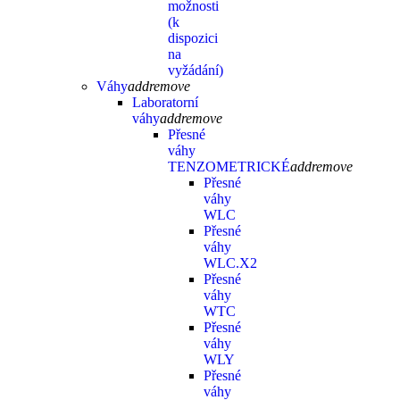
možnosti
(k
dispozici
na
vyžádání)
Váhy
add
remove
Laboratorní
váhy
add
remove
Přesné
váhy
TENZOMETRICKÉ
add
remove
Přesné
váhy
WLC
Přesné
váhy
WLC.X2
Přesné
váhy
WTC
Přesné
váhy
WLY
Přesné
váhy