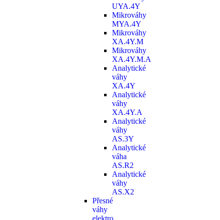
UYA.4Y
Mikrováhy
MYA.4Y
Mikrováhy
XA.4Y.M
Mikrováhy
XA.4Y.M.A
Analytické
váhy
XA.4Y
Analytické
váhy
XA.4Y.A
Analytické
váhy
AS.3Y
Analytické
váha
AS.R2
Analytické
váhy
AS.X2
Přesné
váhy
elektro