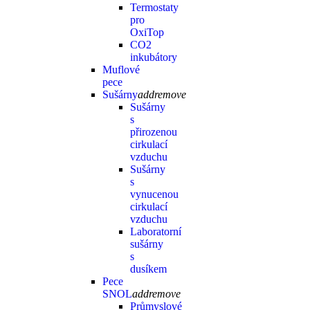
Termostaty
pro
OxiTop
CO2
inkubátory
Muflové
pece
Sušárny
add
remove
Sušárny
s
přirozenou
cirkulací
vzduchu
Sušárny
s
vynucenou
cirkulací
vzduchu
Laboratorní
sušárny
s
dusíkem
Pece
SNOL
add
remove
Průmyslové