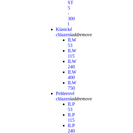
ST
5
-
300
l
Klasické
chlazení
add
remove
ILW
53
ILW
115
ILW
240
ILW
400
ILW
750
Peltierové
chlazení
add
remove
ILP
53
ILP
115
ILP
240