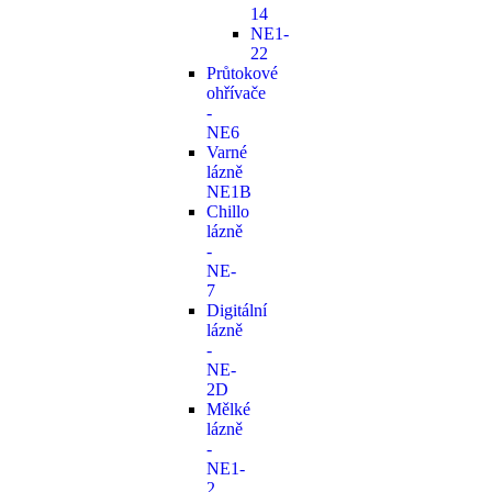
14
NE1-
22
Průtokové
ohřívače
-
NE6
Varné
lázně
NE1B
Chillo
lázně
-
NE-
7
Digitální
lázně
-
NE-
2D
Mělké
lázně
-
NE1-
2