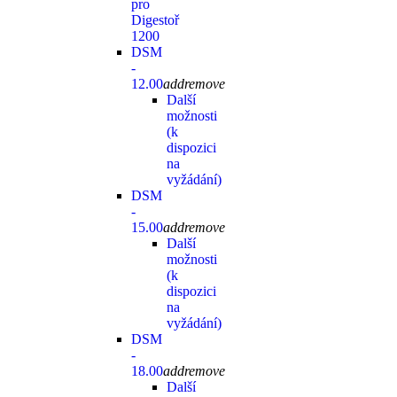
pro
Digestoř
1200
DSM
-
12.00
add
remove
Další
možnosti
(k
dispozici
na
vyžádání)
DSM
-
15.00
add
remove
Další
možnosti
(k
dispozici
na
vyžádání)
DSM
-
18.00
add
remove
Další