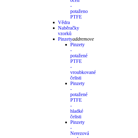
oceli
-
potaženo
PTFE
Vědra
Naběračky
vzorků
Pinzety
add
remove
Pinzety
-
potažené
PTFE
-
vroubkované
čelisti
Pinzety
-
potažené
PTFE
-
hladké
čelisti
Pinzety
-
Nerezová