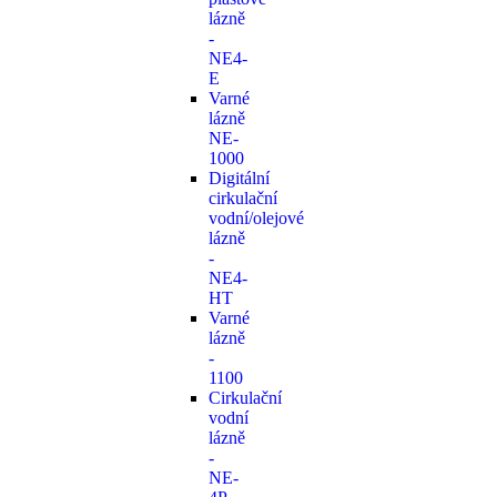
lázně
-
NE4-
E
Varné
lázně
NE-
1000
Digitální
cirkulační
vodní/olejové
lázně
-
NE4-
HT
Varné
lázně
-
1100
Cirkulační
vodní
lázně
-
NE-