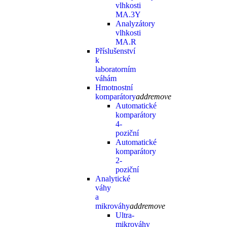
vlhkosti
MA.3Y
Analyzátory
vlhkosti
MA.R
Příslušenství
k
laboratorním
váhám
Hmotnostní
komparátory
add
remove
Automatické
komparátory
4-
poziční
Automatické
komparátory
2-
poziční
Analytické
váhy
a
mikrováhy
add
remove
Ultra-
mikrováhy