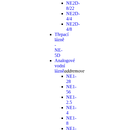
NE2D-
8/22
NE2D-
4/4
NE2D-
4/8
Třepací
lázně
-
NE-
5D
Analogové
vodní
lázně
add
remove
NE1-
28
NE1-
56
NE1-
2.5
NE1-
4
NE1-
8
NE1-