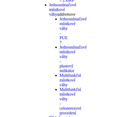
7.1.HRP
Jednosnímačové
můstkové
váhy
add
remove
Jednosnímačové
můstkové
váhy
-
PUE
7
Jednosnímačové
můstkové
váhy
-
plastový
indikátor
Multifunkční
můstkové
váhy
Multifunkční
můstkové
váhy
-
celonerezové
provedení