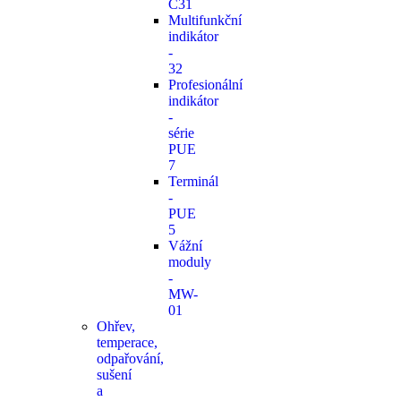
C31
Multifunkční
indikátor
-
32
Profesionální
indikátor
-
série
PUE
7
Terminál
-
PUE
5
Vážní
moduly
-
MW-
01
Ohřev,
temperace,
odpařování,
sušení
a