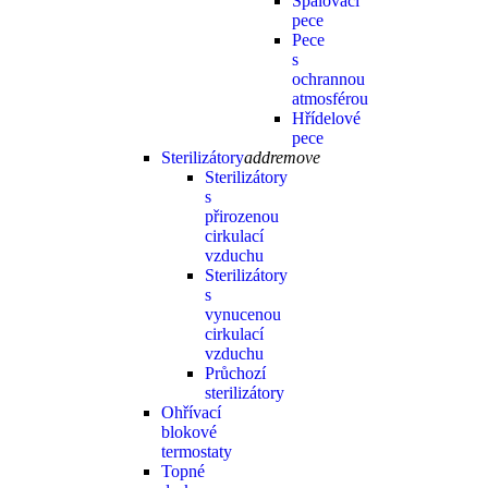
Spalovací
pece
Pece
s
ochrannou
atmosférou
Hřídelové
pece
Sterilizátory
add
remove
Sterilizátory
s
přirozenou
cirkulací
vzduchu
Sterilizátory
s
vynucenou
cirkulací
vzduchu
Průchozí
sterilizátory
Ohřívací
blokové
termostaty
Topné