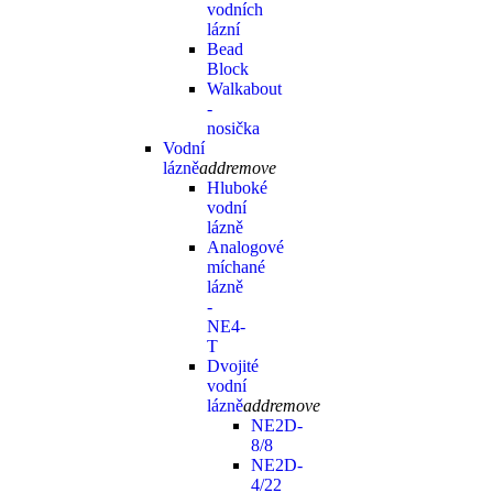
vodních
lázní
Bead
Block
Walkabout
-
nosička
Vodní
lázně
add
remove
Hluboké
vodní
lázně
Analogové
míchané
lázně
-
NE4-
T
Dvojité
vodní
lázně
add
remove
NE2D-
8/8
NE2D-
4/22