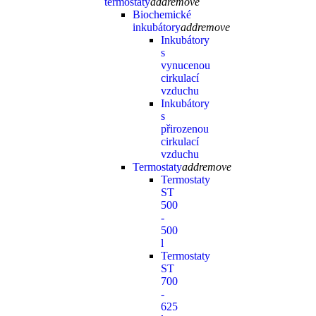
termostaty
add
remove
Biochemické
inkubátory
add
remove
Inkubátory
s
vynucenou
cirkulací
vzduchu
Inkubátory
s
přirozenou
cirkulací
vzduchu
Termostaty
add
remove
Termostaty
ST
500
-
500
l
Termostaty
ST
700
-
625