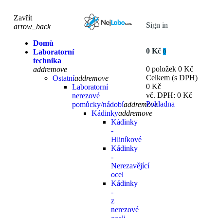
Zavřít
Sign in
arrow_back
Domů
0 Kč
Laboratorní
0
technika
0 položek
0 Kč
add
remove
Celkem (s DPH)
Ostatní
add
remove
0 Kč
Laboratorní
vč. DPH:
0 Kč
nerezové
Pokladna
pomůcky/nádobí
add
remove
Kádinky
add
remove
Kádinky
-
Hliníkové
Kádinky
-
Nerezavějící
ocel
Kádinky
-
z
nerezové