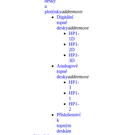
desky
a
plotýnky
add
remove
Digitální
topné
desky
add
remove
HP1-
1D
HP1-
2D
HP1-
3D
Analogové
topné
desky
add
remove
HP1-
3
HP1-
1
HP1-
2
Příslušenství
k
topným
deskám