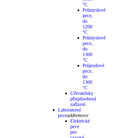
°C
Průmyslové
pece,
do
1200
°C
Průmyslové
pece,
do
1300
°C
Průjezdové
pece,
do
1300
°C
Uživatelsky
přizpůsobená
zařízení
Laboratorní
pece
add
remove
Elektrické
pece
pro
vysoké