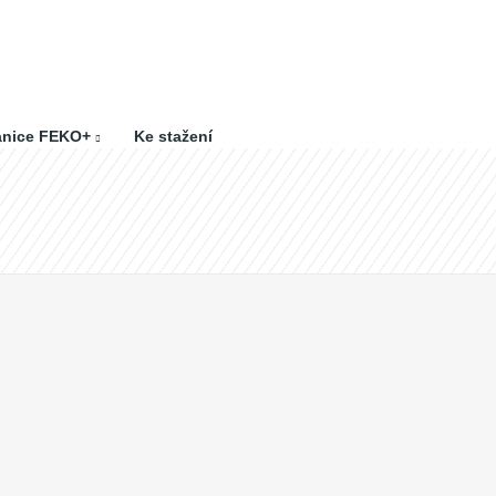
anice FEKO+
Ke stažení
Chladničky
CHL 2 P SMART
CHL 2 P SMART
55 684 Kč
46 020 Kč bez DPH